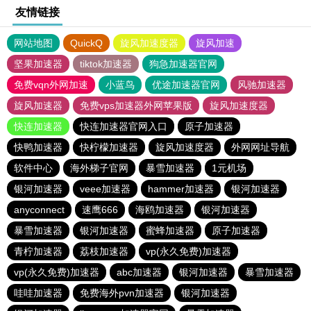
友情链接
网站地图
QuickQ
旋风加速度器
旋风加速
坚果加速器
tiktok加速器
狗急加速器官网
免费vqn外网加速
小蓝鸟
优途加速器官网
风驰加速器
旋风加速器
免费vps加速器外网苹果版
旋风加速度器
快连加速器
快连加速器官网入口
原子加速器
快鸭加速器
快柠檬加速器
旋风加速度器
外网网址导航
软件中心
海外梯子官网
暴雪加速器
1元机场
银河加速器
veee加速器
hammer加速器
银河加速器
anyconnect
速鹰666
海鸥加速器
银河加速器
暴雪加速器
银河加速器
蜜蜂加速器
原子加速器
青柠加速器
荔枝加速器
vp(永久免费)加速器
vp(永久免费)加速器
abc加速器
银河加速器
暴雪加速器
哇哇加速器
免费海外pvn加速器
银河加速器